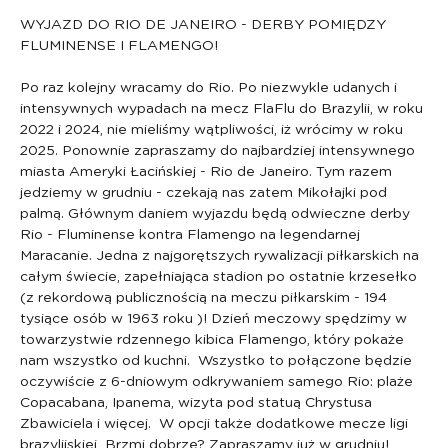
WYJAZD DO RIO DE JANEIRO - DERBY POMIĘDZY 
FLUMINENSE I FLAMENGO!
Po raz kolejny wracamy do Rio. Po niezwykle udanych i 
intensywnych wypadach na mecz FlaFlu do Brazylii, w roku 
2022 i 2024, nie mieliśmy wątpliwości, iż wrócimy w roku 
2025. Ponownie zapraszamy do najbardziej intensywnego 
miasta Ameryki Łacińskiej - Rio de Janeiro. Tym razem 
jedziemy w grudniu - czekają nas zatem Mikołajki pod 
palmą. Głównym daniem wyjazdu będą odwieczne derby 
Rio - Fluminense kontra Flamengo na legendarnej 
Maracanie. Jedna z najgorętszych rywalizacji piłkarskich na 
całym świecie, zapełniająca stadion po ostatnie krzesełko 
(z rekordową publicznością na meczu piłkarskim - 194 
tysiące osób w 1963 roku )! Dzień meczowy spędzimy w 
towarzystwie rdzennego kibica Flamengo, który pokaże 
nam wszystko od kuchni.  Wszystko to połączone będzie 
oczywiście z 6-dniowym odkrywaniem samego Rio: plaże 
Copacabana, Ipanema, wizyta pod statuą Chrystusa 
Zbawiciela i więcej.  W opcji także dodatkowe mecze ligi 
brazylijskiej  Brzmi dobrze? Zapraszamy już w grudniu! 