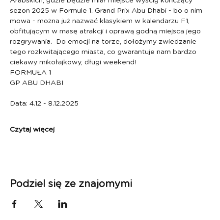
Arabskich, gdzie będzie miał miejsce wyścig kończący 
sezon 2025 w Formule 1. Grand Prix Abu Dhabi - bo o nim 
mowa - można już nazwać klasykiem w kalendarzu F1, 
obfitującym w masę atrakcji i oprawą godną miejsca jego 
rozgrywania.  Do emocji na torze, dołożymy zwiedzanie 
tego rozkwitającego miasta, co gwarantuje nam bardzo 
ciekawy mikołajkowy, długi weekend!
FORMUŁA 1
GP ABU DHABI
Data: 4.12 - 8.12.2025
Czytaj więcej
Podziel się ze znajomymi