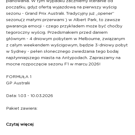
planowania. W tym wypadku zaczniemy literalnie od 
początku, gdyż ofertą wyjazdową na pierwszy wyścig 
sezonu - Grand Prix Australii. Tradycyjny już „opener” 
sezonu(z małymi przerwami ) w Albert Park, to zawsze 
gwarancja emocji - czego przykładem może być choćby 
tegoroczny wyścig. Przedsmakiem przed daniem 
głównym - 4 dniowym pobytem w Melbourne, związanym 
z całym weekendem wyścigowym, będzie 3-dniowy pobyt 
w Sydney - pełen słonecznego zwiedzania tego bodaj 
najsłynniejszego miasta na Antypodach. Zapraszamy na 
mocne rozpoczęcie sezonu F1 w marcu 2026!
FORMUŁA 1
GP Australii 
Data: 1.03 - 10.03.2026
Pakiet zawiera:
Czytaj więcej