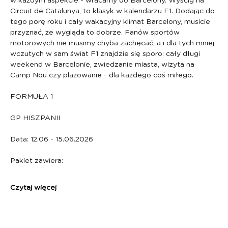
w każdym aspekcie - wracamy do Barcelony. Wyścig na 
Circuit de Catalunya, to klasyk w kalendarzu F1. Dodając do 
tego porę roku i cały wakacyjny klimat Barcelony, musicie 
przyznać, że wygląda to dobrze. Fanów sportów 
motorowych nie musimy chyba zachęcać, a i dla tych mniej 
wczutych w sam świat F1 znajdzie się sporo: cały długi 
weekend w Barcelonie, zwiedzanie miasta, wizyta na 
Camp Nou czy plażowanie - dla każdego coś miłego.
FORMUŁA 1
GP HISZPANII 
Data: 12.06 - 15.06.2026
Pakiet zawiera:
Czytaj więcej