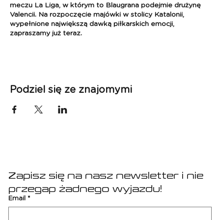
meczu La Liga, w którym to Blaugrana podejmie drużynę
Valencii. Na rozpoczęcie majówki w stolicy Katalonii,
wypełnione największą dawką piłkarskich emocji,
zapraszamy już teraz.
LA LIGA Mecz: FC Barcelona - Valencia
Data: 26.04 - 29.04.2024(mecz - 28.04 - data będzie
jeszcze potwierdzona)
Podziel się ze znajomymi
Pakiet zawiera:
- przelot Kraków - Barcelona - Kraków,
- bilet na mecz,
- 3 x nocleg w Barcelonie w hotelu 4*(pokoje 2-osobowe),
- ubezpieczenie i składka na Turystyczny Fundusz
Gwarancyjny,
- opiekę i udział w wyprawie koordynatora Sport Planet -
już od lotniska w Krakowie,
Zapisz się na nasz newsletter i nie 
- prywatne transfery lotniskowe
przegap żadnego wyjazdu!
Email
*
Cena: 3990 zł/osoba