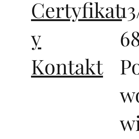
Certyfikat
13
y
6
Kontakt
P
wo
w