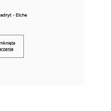
adryt - Elche
amknięta
arzenia