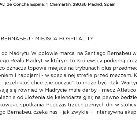
v. de Concha Espina, 1, Chamartín, 28036 Madrid, Spain
 BERNABEU - MIEJSCA HOSPITALITY
d do Madrytu. W połowie marca, na Santiago Bernabeu wy
o Realu Madryt, w którym to Królewscy podejmą druży
, co oznacza topowe miejsca na trybunach plus przedme
niem i napojami - w specjalnej strefie przed meczem. Kl
P”; jeżeli ktoś chce „się poczuć”, to może być i tak. Wart
ją się również w Madrycie małe derby - mecz Atletico
leżnie od ułożenia się kalendarza gier, na pewno będzie
wego spotkania. Podczas trzech pełnych dni w stolicy 
 Bernabeu, czeka nas - jak zwykle -  intensywna eksplo