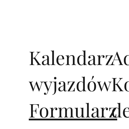
Kalendarz
A
wyjazdów
K
Formularz
d