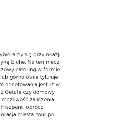
bieramy się przy okazji 
nę Elche. Na ten mecz 
czowy catering w formie 
ub górnolotnie tytułuje 
ym odnotowania jest, iż w 
 z Getafe czy domowy 
 możliwość zaliczenia 
Hiszpanii, oprócz 
racja miasta, tour po 