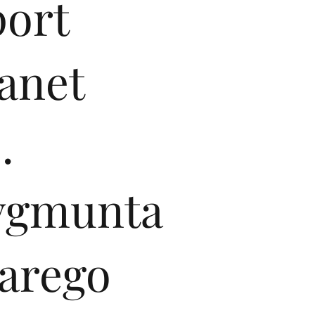
port
anet
.
ygmunta
tarego