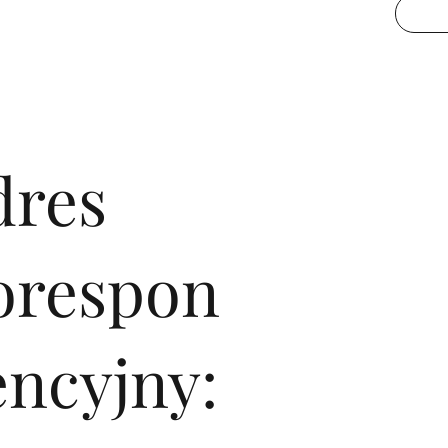
dres
orespon
encyjny: