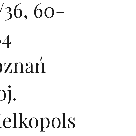
/36, 60-
84
oznań
j.
ielkopols