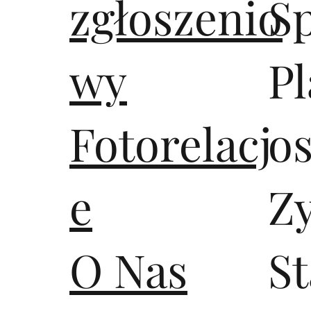
zgłoszenio
S
wy
Pl
Fotorelacj
os
e
Z
O Nas
S