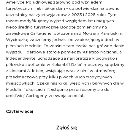
Ameryce Południowej; zarówno pod względem 
turystycznym, jak i piłkarskim - co potwierdzą na pewno 
uczestnicy naszych wyjazdów z 2023 i 2025 roku. Tym 
razem modyfikujemy wyjazd względem lat ubiegłych - 
nieco średnią turystycznie Bogotę zamieniamy na 
zjawiskową Cartagenę, położoną nad Morzem Karaibskim. 
Wycieczkę zaczniemy jednak  od zapierającego dech w 
piersiach Medellin. To właśnie tam czeka nas główne danie 
wyjazdu - derbowe starcie pomiędzy Atletico Nacional, a 
Independiente, uchodzące za najgorętsze kibicowsko i 
piłkarsko spotkanie w Kolumbii! Dzień meczowy spędzimy 
z kibicami Atletico, wsiąkając wraz z nimi w atmosferę 
przedmeczową przy kilku piwach w ich tradycyjnych 
miejscówkach. Czeka nas kilka. wesołych i barwnych dni w 
Medellin i okolicach  Następnie przeniesiemy się do 
urokliwiej Cartageny, ze swoją kolonial…
Czytaj więcej
Zgłoś się