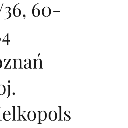
/36, 60-
84
oznań
j.
ielkopols