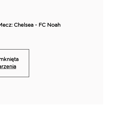
cz: Chelsea - FC Noah
amknięta
arzenia