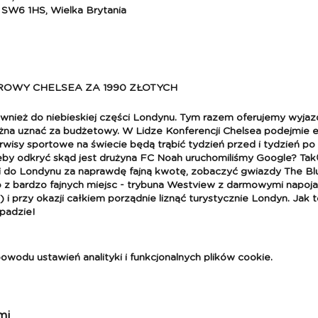
 SW6 1HS, Wielka Brytania
OWY CHELSEA ZA 1990 ZŁOTYCH
wnież do niebieskiej części Londynu. Tym razem oferujemy wyjaz
żna uznać za budżetowy. W Lidze Konferencji Chelsea podejmie e
wisy sportowe na świecie będą trąbić tydzień przed i tydzień po
żeby odkryć skąd jest drużyna FC Noah uruchomiliśmy Google? Tak
ni do Londynu za naprawdę fajną kwotę, zobaczyć gwiazdy The B
z bardzo fajnych miejsc - trybuna Westview z darmowymi napoj
 przy okazji całkiem porządnie liznąć turystycznie Londyn. Jak to
padzie!
odu ustawień analityki i funkcjonalnych plików cookie.
7.11, godzina 20:00)
mi