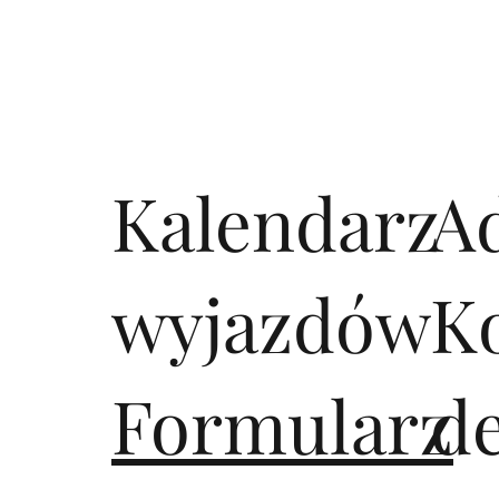
Kalendarz
A
wyjazdów
K
Formularz
d