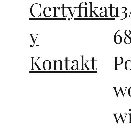
Certyfikat
13
y
6
Kontakt
P
wo
w