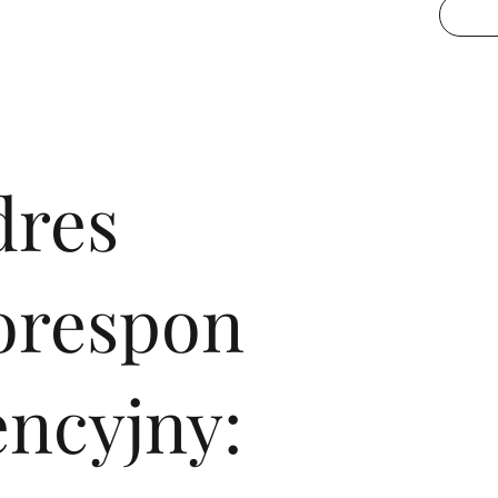
dres
orespon
encyjny: