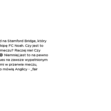
d na Stamford Bridge, który
kipę FC Noah. Czy jest to
 meczu? Raczej nie! Czy
😄 Niemniej jest to na pewno
lues na zawsze wypełnionym
ami w przerwie meczu,
 mówią Anglicy - „fair