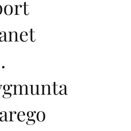
port
anet
.
ygmunta
tarego