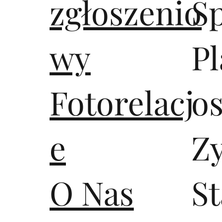
zgłoszenio
S
wy
Pl
Fotorelacj
os
e
Z
O Nas
S