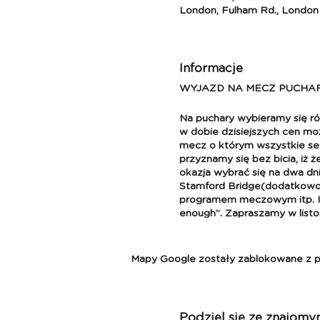
London, Fulham Rd., London
Informacje
WYJAZD NA MECZ PUCHAR
Na puchary wybieramy się ró
w dobie dzisiejszych cen mo
mecz o którym wszystkie ser
przyznamy się bez bicia, iż 
okazja wybrać się na dwa d
Stamford Bridge(dodatkowo 
programem meczowym itp. !) i
enough”. Zapraszamy w listo
LIGA KONFERENCJI
Mapy Google zostały zablokowane z pow
Mecz: Chelsea - FC Noah
Data: 7.11 - 8.11.2024(mecz - 
Podziel się ze znajomy