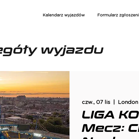
Kalendarz wyjazdów
Formularz zgłoszen
egóły wyjazdu
czw., 07 lis
  |  
London
LIGA K
Mecz: C