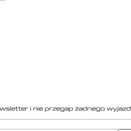
 Poznań,
u 3* (pokoje 2-osobowe),
a Turystyczny Fundusz Gwarancyjny,
 koordynatora Sport Planet - już od lotniska w Poznaniu,
y do kontaktu na PM.
ką biura podróży wpisanego do Rejestru Organizatorów i Pośredn
eczeniową na rzecz klientów.
ewsletter i nie przegap żadnego wyjazd