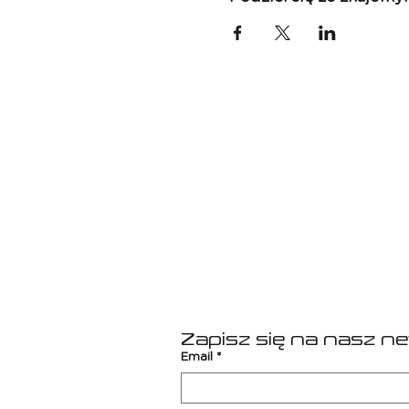
Pakiet zawiera:
- przelot Poznań - Londyn -
- bilet na mecz,
- nocleg w Londynie w hotel
- ubezpieczenie i składka n
- opiekę i udział w wyprawie
- transfery lotniskowe
Cena: 1990 zł/osoba
Zainteresowanych zapraszam
Działamy oficjalnie pod mar
posiadamy gwarancję ubezpi
Zapisz się na nasz n
Email
*