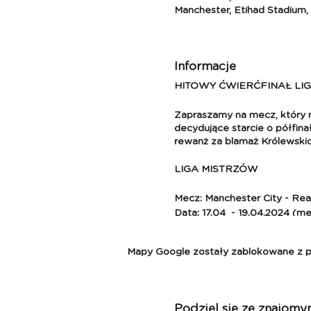
Manchester, Etihad Stadium,
Informacje
HITOWY ĆWIERĆFINAŁ LIG
Zapraszamy na mecz, który 
decydujące starcie o półfinał
rewanż za blamaż Królewskic
LIGA MISTRZÓW
Mecz: Manchester City - Rea
Data: 17.04 - 19.04.2024 (me
Pakiet zawiera:
- przelot Modlin - Manchester
Mapy Google zostały zablokowane z pow
- bilet na mecz,
- 2 x nocleg w Manchesterze
- ubezpieczenie i składka n
- opiekę i udział w wyprawie
Podziel się ze znajomy