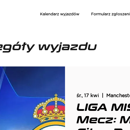
Kalendarz wyjazdów
Formularz zgłoszen
egóły wyjazdu
śr., 17 kwi
  |  
Manchest
LIGA M
Mecz: 