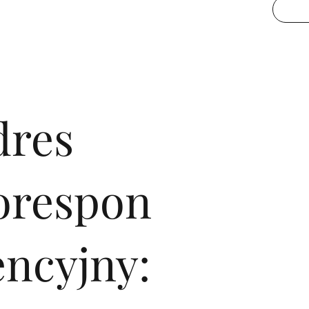
dres
orespon
encyjny: