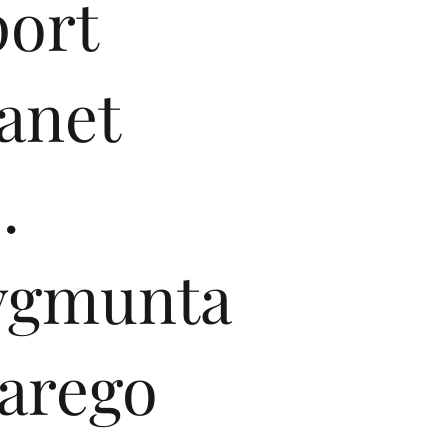
port
anet
.
ygmunta
tarego