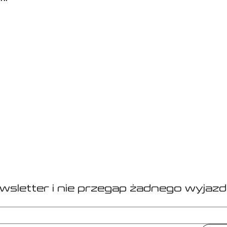
owe
y do kontaktu w wiadomości prywatnej.
ką biura podróży wpisanego do Rejestru Organizatorów i Pośredn
eczeniową na rzecz klientów.
ewsletter i nie przegap żadnego wyjazd