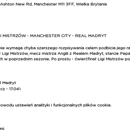
 Ashton New Rd, Manchester M11 3FF, Wielka Brytania
I MISTRZÓW - MANCHESTER CITY - REAL MADRYT
nie wymaga chyba szerszego rozpisywania celem podbicia jego r
 Ligi Mistrzów, mecz mistrza Anglii z Realem Madryt, starcie Pepa
h w poprzednim sezonie. Po prostu - ćwierćfinał Ligi Mistrzów p
l Madryt
cz - 17.04)
 - Modlin,
odu ustawień analityki i funkcjonalnych plików cookie.
 w hotelu 3*(pokoje 2-osobowe),
a Turystyczny Fundusz Gwarancyjny,
 koordynatora Sport Planet - już od lotniska we Modlinie,
mi