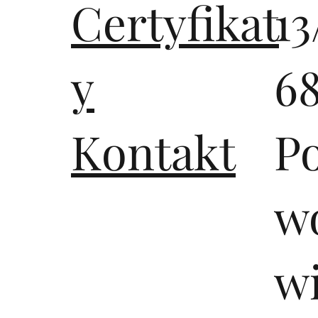
Certyfikat
13
y
6
Kontakt
P
wo
w