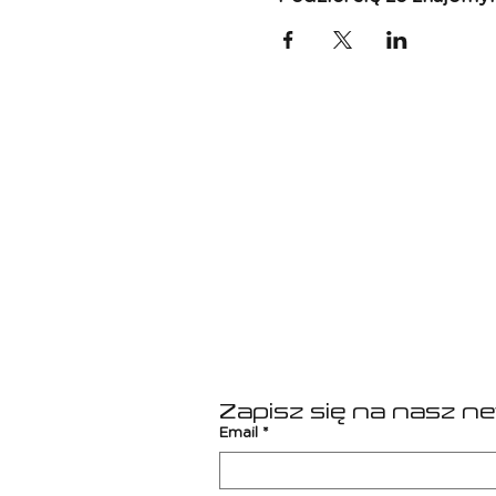
- prywatne transfery lotnisk
Cena: 3990 zł/osoba
Zainteresowanych zapraszam
Działamy oficjalnie pod mar
posiadamy gwarancję ubezpi
Zapisz się na nasz n
Email
*