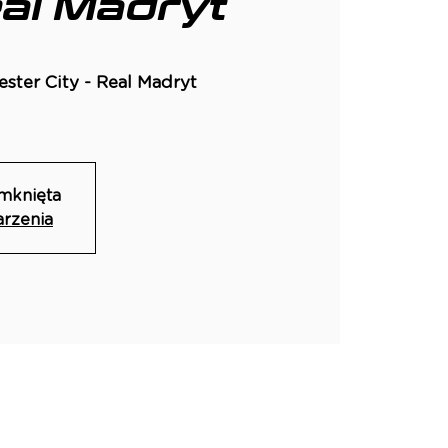
eal Madryt
ster City - Real Madryt
amknięta
arzenia