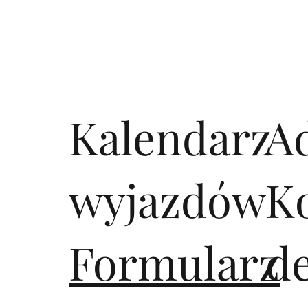
Kalendarz
A
wyjazdów
K
Formularz
d