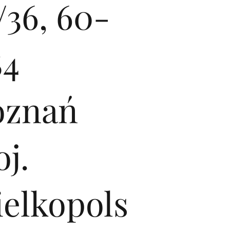
/36, 60-
84
oznań
j.
ielkopols