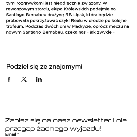
tymi rozgrywkami jest nieodłącznie związany. W
rewanżowym starciu, ekipa Królewskich podejmie na
Santiago Bernabeu drużynę RB Lipsk, która będzie
próbowała pokrzyżować szyki Realu w drodze po kolejne
trofeum. Podczas dwóch dni w Madrycie, oprócz meczu na
nowym Santiago Bernabeu, czeka nas - jak zwykle -
intensywna eksploracja miasta, tour po Santiago Bernabeu
i masa innych atrakcji. Zapraszamy w marcu.
LIGA MISTRZÓW
Mecz: Real Madryt - RB Lipsk
Podziel się ze znajomymi
Data: 6.03 - 8.03.2024(mecz - 6.03)
Pakiet zawiera:
- przelot Warszaw - Madryt - Warszawa,
- bilet na mecz,
- 2 x nocleg w Madrycie w hotelu 3*(pokoje 2-osobowe),
- ubezpieczenie i składka na Turystyczny Fundusz
Zapisz się na nasz newsletter i nie 
Gwarancyjny,
- opiekę i udział w wyprawie koordynatora Sport Planet -
przegap żadnego wyjazdu!
już od lotniska w Warszawie,
Email
*