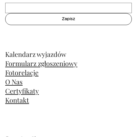
- prywatne transfery lotniskowe
Cena: 3490 zł/osoba
Zapisz
Ceny podane wedle aktualnych cen biletów lotniczych -
mogą się one zmienić w każdej chwili(zarówno w górę jak i
w dół :)) - zachęcamy do szybkiej rezerwacji miejsc.
Zainteresowanych zapraszamy do kontaktu na PM.
Kalendarz wyjazdów
Formularz zgłoszeniowy
Działamy oficjalnie pod marką biura podróży wpisanego do
Rejestru Organizatorów i Pośredników Turystycznych oraz
Fotorelacje
posiadamy gwarancję ubezpieczeniową na rzecz klientów.
O Nas
Certyfikaty
Kontakt