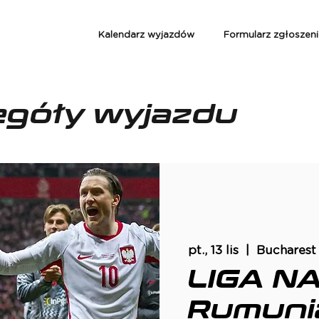
Kalendarz wyjazdów
Formularz zgłoszen
egóły wyjazdu
pt., 13 lis
  |  
Bucharest
LIGA N
Rumunia