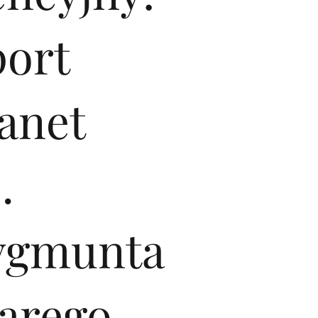
port
anet
.
ygmunta
tarego