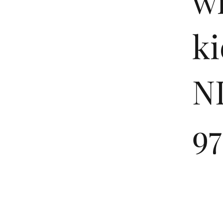
w
ki
NI
97
© 2025 SportPlan