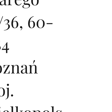
/36, 60-
84
oznań
j.