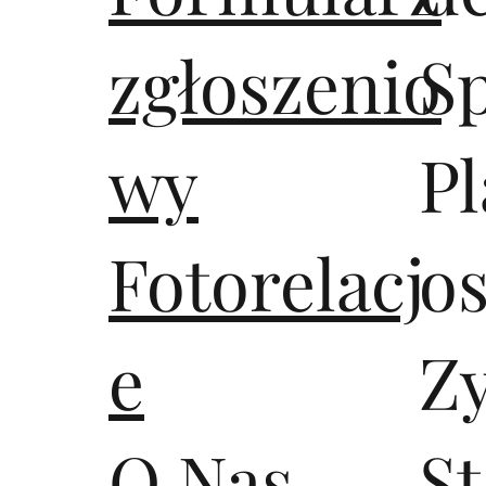
zgłoszenio
S
wy
Pl
Fotorelacj
os
e
Z
O Nas
S