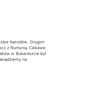
Lidze Narodów.  Drugim 
ecz z Rumunią. Ciekawe 
laków w Bukareszcie był 
asiądziemy na 