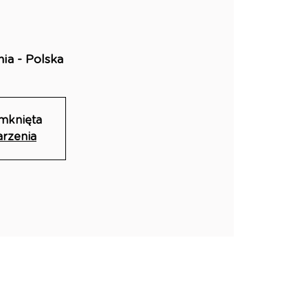
a - Polska
amknięta
arzenia