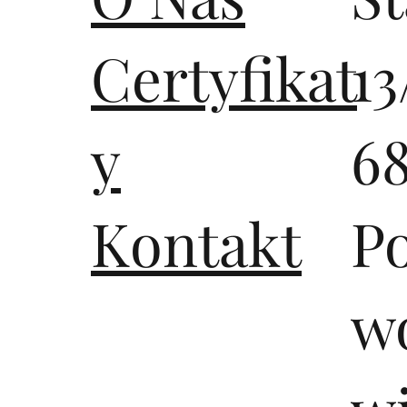
Certyfikat
13
y
6
Kontakt
P
wo