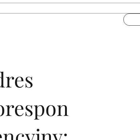
dres
orespon
encyjny: