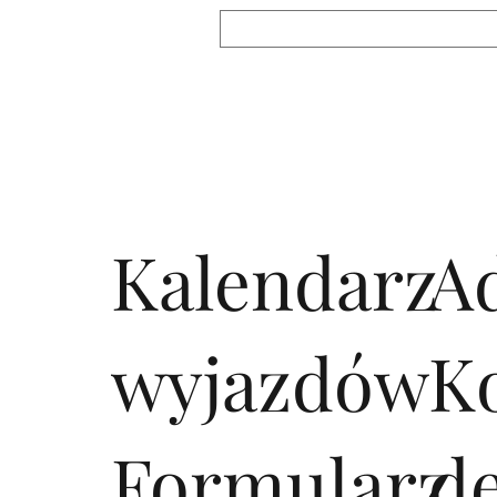
Kalendarz
A
wyjazdów
K
Formularz
d