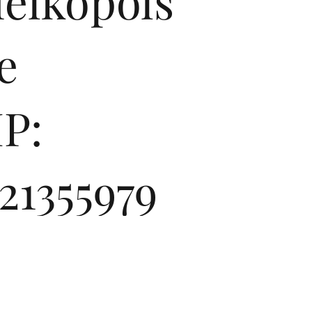
ielkopols
e
P:
21355979
et