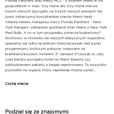
Florida Panthers oraz mecz MLS - z Interem Miami w roli 
gospodarza! A więc: trzy różne dni, trzy różne mecze, 
trzech różnych dyscyplin, na trzech różnych arenach! Na 
żywo zobaczymy koszykarskie starcie Miami Heat - 
Atlanta Hawks, hokejowy mecz Florida Panthers - New 
York Rangers i piłkarskie spotkanie Inter Miami z New York 
Red Bulls. A co w tym przypadku oznacza budżetowy? 
Skrótowo: w stosunku do naszych klasycznych wyjazdów, 
opieramy się tylko na jednym mieście(wszak nad wyraz 
przyjemnym), krótszym pobycie, miejscami za 
bramkami/koszem, hotelem 3* zamiast 4*(wszak to cały 
czas bardzo porządny hotel na Miami Beach) czy 
odchudzeniem pakietu o bagaż rejestrowany. To wszystko 
pozwoliło na wyjazd, który naprawdę można uznać…
Czytaj więcej
Podziel się ze znajomymi