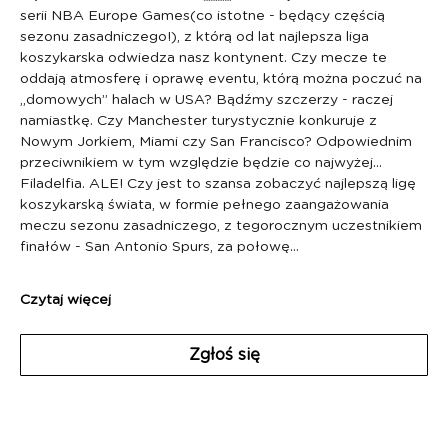
serii NBA Europe Games(co istotne - będący częścią 
sezonu zasadniczego!), z którą od lat najlepsza liga 
koszykarska odwiedza nasz kontynent. Czy mecze te 
oddają atmosferę i oprawę eventu, którą można poczuć na 
„domowych” halach w USA? Bądźmy szczerzy - raczej 
namiastkę. Czy Manchester turystycznie konkuruje z 
Nowym Jorkiem, Miami czy San Francisco? Odpowiednim 
przeciwnikiem w tym względzie będzie co najwyżej… 
Filadelfia. ALE! Czy jest to szansa zobaczyć najlepszą ligę 
koszykarską świata, w formie pełnego zaangażowania 
meczu sezonu zasadniczego, z tegorocznym uczestnikiem 
finałów - San Antonio Spurs, za połowę…
Czytaj więcej
Zgłoś się