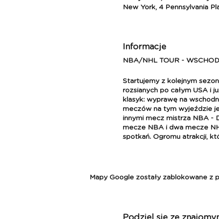
New York, 4 Pennsylvania Pl
Informacje
NBA/NHL TOUR - WSCHOD
Startujemy z kolejnym sezo
rozsianych po całym USA i j
klasyk: wyprawę na wschodni
meczów na tym wyjeździe j
innymi mecz mistrza NBA - 
mecze NBA i dwa mecze NHL w
spotkań. Ogromu atrakcji, kt
Skrótowo: spędzimy 9 dni n
różne miasta, w trzech różn
Wizards - Denver Nuggets, P
Mapy Google zostały zablokowane z pow
dwa mecze NBA: Washington 
NHL: Philadelphia Flyers - 
NBA
Podziel się ze znajomy