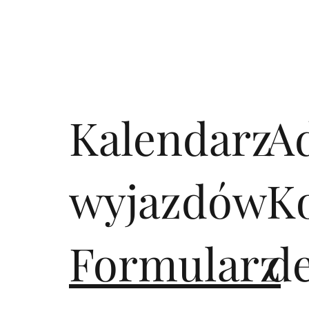
Działamy oficjalnie pod mar
posiadamy gwarancję ubezpi
Kalendarz
A
wyjazdów
K
Formularz
d