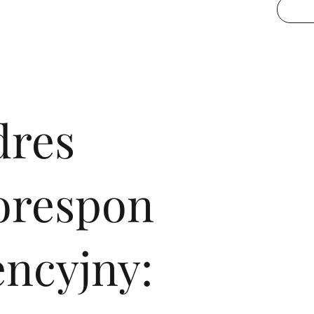
ką biura podróży wpisanego do Rejestru Organizatorów i Pośredn
eczeniową na rzecz klientów.
dres
orespon
encyjny: