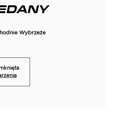
EDANY
hodnie Wybrzeże
amknięta
arzenia