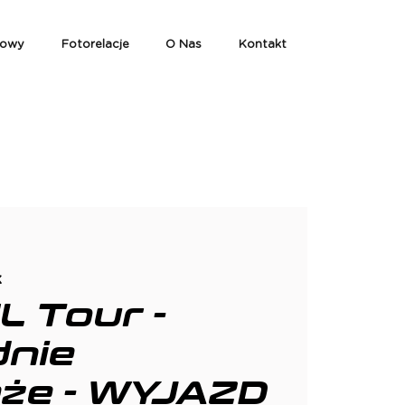
iowy
Fotorelacje
O Nas
Kontakt
k
 Tour -
nie
że - WYJAZD