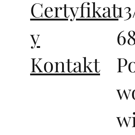
Certyfikat
13
y
6
Kontakt
P
wo
w