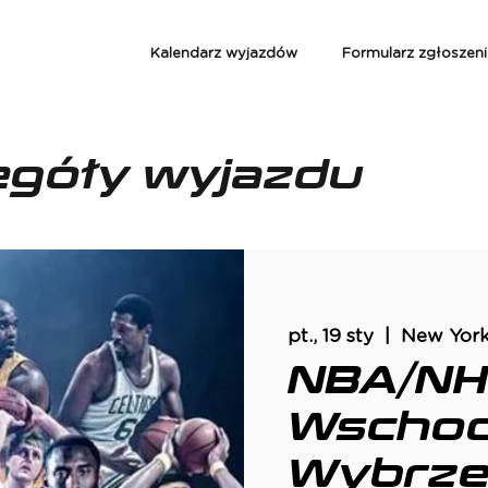
Kalendarz wyjazdów
Formularz zgłoszen
egóły wyjazdu
pt., 19 sty
  |  
New Yor
NBA/NHL
Wschod
Wybrze