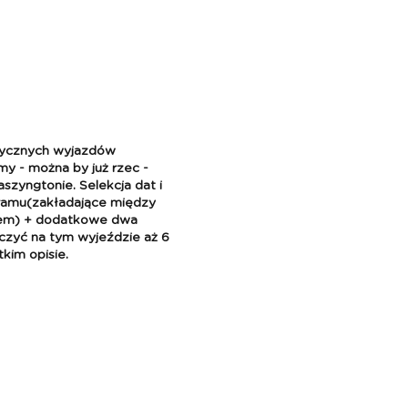
stycznych wyjazdów
y - można by już rzec -
zyngtonie. Selekcja dat i
ramu(zakładające między
anem) + dodatkowe dwa
czyć na tym wyjeździe aż 6
tkim opisie.
pleksowo zwiedzimy trzy
mecze NBA: Washington
r Nuggets, w opcji dodatkowe
imberwolves i dwa mecze
szamy w styczniu!