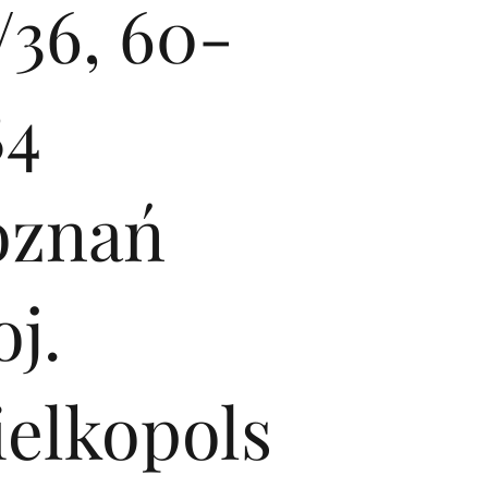
/36, 60-
84
oznań
j.
ielkopols