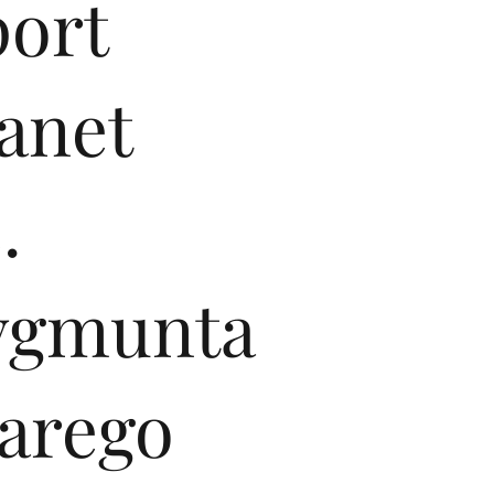
port
anet
.
ygmunta
tarego