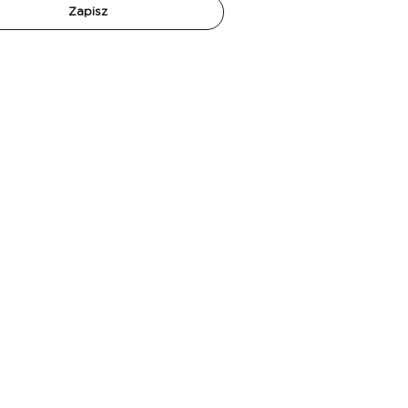
ików Turystycznych oraz
Zapisz