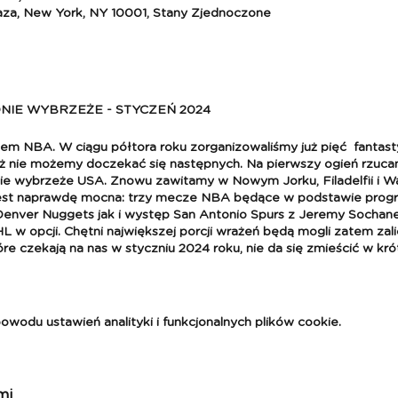
aza, New York, NY 10001, Stany Zjednoczone
NIE WYBRZEŻE - STYCZEŃ 2024
nem NBA. W ciągu półtora roku zorganizowaliśmy już pięć fanta
uż nie możemy doczekać się następnych. Na pierwszy ogień rzucam
e wybrzeże USA. Znowu zawitamy w Nowym Jorku, Filadelfii i Was
est naprawdę mocna: trzy mecze NBA będące w podstawie prog
Denver Nuggets jak i występ San Antonio Spurs z Jeremy Soch
 opcji. Chętni największej porcji wrażeń będą mogli zatem zali
óre czekają na nas w styczniu 2024 roku, nie da się zmieścić w kró
a wschodnim wybrzeżu Stanów Zjednoczonych, odwiedzimy i kom
ych stanach: Nowy Jork, Filadelfia i Waszyngton, zaliczymy trzy 
hiladelphia 76’ers - San Antonio Spurs, New York Knicks - Denve
odu ustawień analityki i funkcjonalnych plików cookie.
Wizards - San Antonio Spurs oraz Brooklyn Nets - Minnesota T
Tampa Bay Lighting i New York Rangers - Las Vegas Knights. Zapra
mi