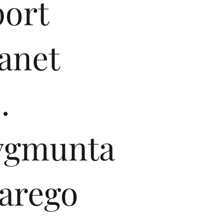
port
anet
.
ygmunta
tarego