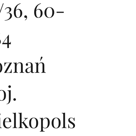
/36, 60-
84
oznań
j.
ielkopols