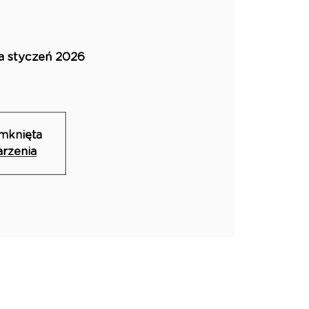
a styczeń 2026
amknięta
arzenia