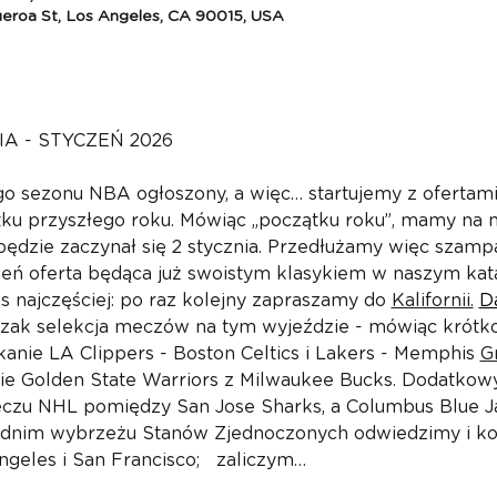
gueroa St, Los Angeles, CA 90015, USA
A - STYCZEŃ 2026
 sezonu NBA ogłoszony, a więc… startujemy z ofertami
u przyszłego roku. Mówiąc „początku roku”, mamy na myś
ędzie zaczynał się 2 stycznia. Przedłużamy więc szam
eń oferta będąca już swoistym klasykiem w naszym katal
 najczęściej: po raz kolejny zapraszamy do 
Kalifornii.
D
zak selekcja meczów na tym wyjeździe - mówiąc krótko 
nie LA Clippers - Boston Celtics i Lakers - Memphis 
Gr
rcie Golden State Warriors z Milwaukee Bucks. Dodatko
czu NHL pomiędzy San Jose Sharks, a Columbus Blue Ja
hodnim wybrzeżu Stanów Zjednoczonych odwiedzimy i 
geles i San Francisco;   zaliczym…