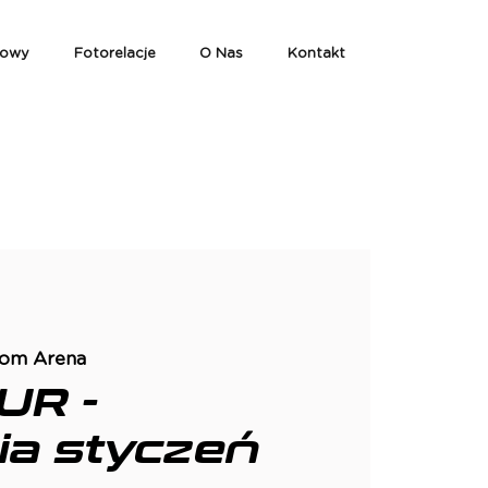
iowy
Fotorelacje
O Nas
Kontakt
com Arena
UR -
nia styczeń