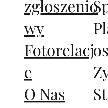
zgłoszenio
S
wy
Pl
Fotorelacj
os
e
Z
O Nas
S