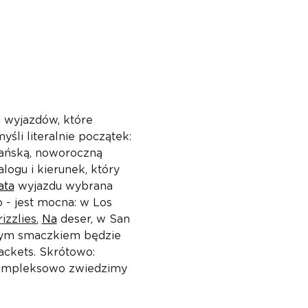
 wyjazdów, które 
li literalnie początek: 
pańską, noworoczną 
ogu i kierunek, który 
ata
 wyjazdu wybrana 
- jest mocna: w Los 
izzlies.
Na
 deser, w San 
wym smaczkiem będzie 
ckets. Skrótowo: 
kompleksowo zwiedzimy 