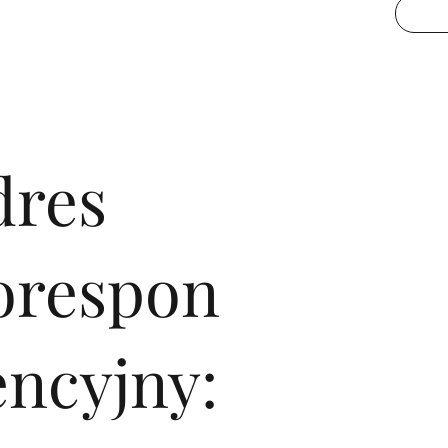
dres
orespon
encyjny: