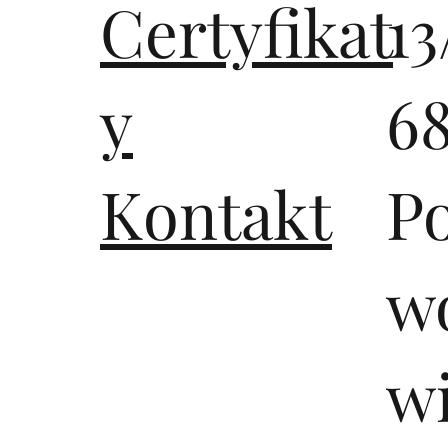
Certyfikat
13
y
6
Kontakt
P
wo
w