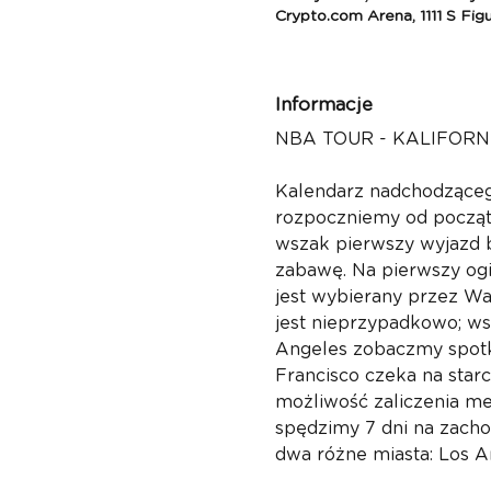
Crypto.com Arena, 1111 S Fi
Informacje
NBA TOUR - KALIFORNI
Kalendarz nadchodzącego
rozpoczniemy od początk
wszak pierwszy wyjazd b
zabawę. Na pierwszy ogi
jest wybierany przez Was
jest nieprzypadkowo; ws
Angeles zobaczmy spotka
Francisco czeka na sta
możliwość zaliczenia me
spędzimy 7 dni na zac
dwa różne miasta: Los An