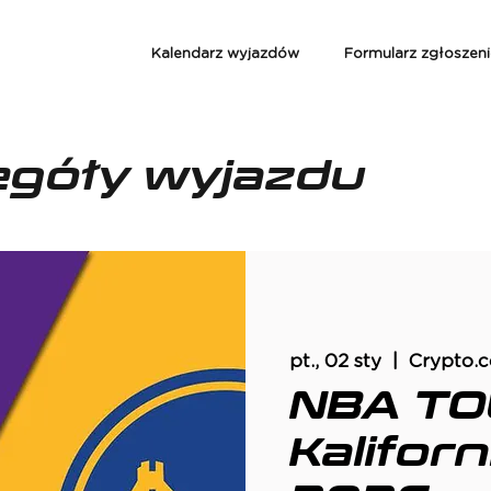
Kalendarz wyjazdów
Formularz zgłoszen
egóły wyjazdu
pt., 02 sty
  |  
Crypto.
NBA TO
Kalifor