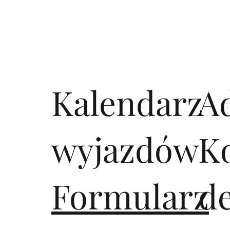
Kalendarz
A
wyjazdów
K
Formularz
d