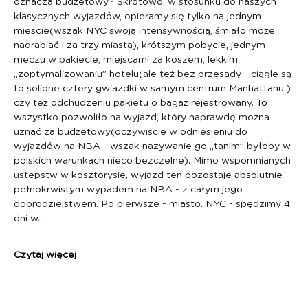
oznacza budżetowy? Skrótowo: w stosunku do naszych 
klasycznych wyjazdów, opieramy się tylko na jednym 
mieście(wszak NYC swoją intensywnością, śmiało może 
nadrabiać i za trzy miasta), krótszym pobycie, jednym 
meczu w pakiecie, miejscami za koszem, lekkim 
„zoptymalizowaniu” hotelu(ale też bez przesady - ciągle są 
to solidne cztery gwiazdki w samym centrum Manhattanu ) 
czy też odchudzeniu pakietu o bagaż 
rejestrowany.
To
wszystko pozwoliło na wyjazd, który naprawdę można 
uznać za budżetowy(oczywiście w odniesieniu do 
wyjazdów na NBA - wszak nazywanie go „tanim” byłoby w 
polskich warunkach nieco bezczelne). Mimo wspomnianych 
ustępstw w kosztorysie, wyjazd ten pozostaje absolutnie 
pełnokrwistym wypadem na NBA - z całym jego 
dobrodziejstwem. Po pierwsze - miasto. NYC - spędzimy 4 
dni w…
Czytaj więcej