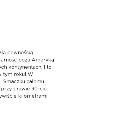
całą pewnością 
ularność poza Ameryką 
h kontynentach. I to 
 tym roku! W 
.  Smaczku całemu 
 przy prawie 90-cio 
ywiście kilometrami 
!