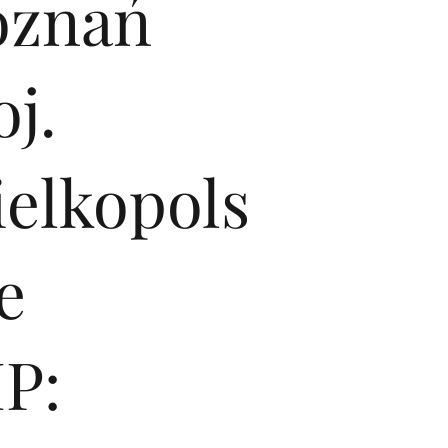
oznań
j.
ielkopols
e
P: