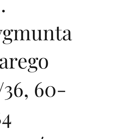
.
ygmunta
tarego
/36, 60-
84