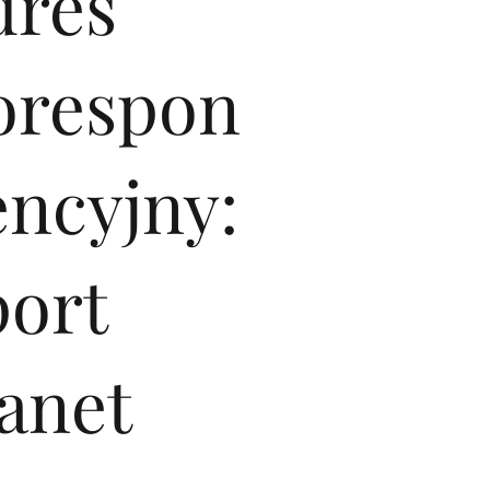
dres
orespon
encyjny:
port
anet