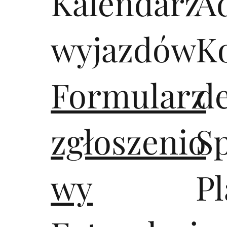
Kalendarz
A
wyjazdów
K
Formularz
d
zgłoszenio
S
wy
Pl