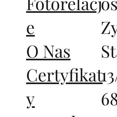
Fotorelacj
os
e
Z
O Nas
S
Certyfikat
13
y
6