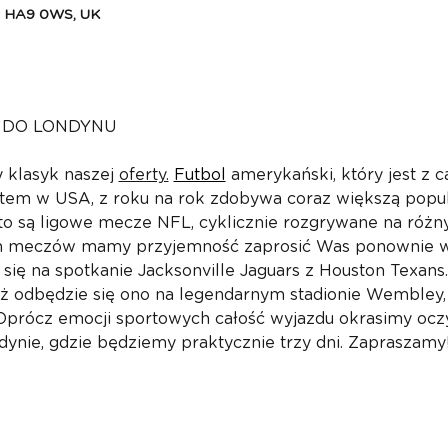
y HA9 0WS, UK
 DO LONDYNU
klasyk naszej 
oferty.
Futbol
 amerykański, który jest z 
rtem w USA, z roku na rok zdobywa coraz większą pop
 są ligowe mecze NFL, cyklicznie rozgrywane na różnyc
ich meczów mamy przyjemność zaprosić Was ponownie w
się na spotkanie Jacksonville Jaguars z Houston Texans
 iż odbędzie się ono na legendarnym stadionie Wembley,
. Oprócz emocji sportowych całość wyjazdu okrasimy ocz
nie, gdzie będziemy praktycznie trzy dni. Zapraszamy