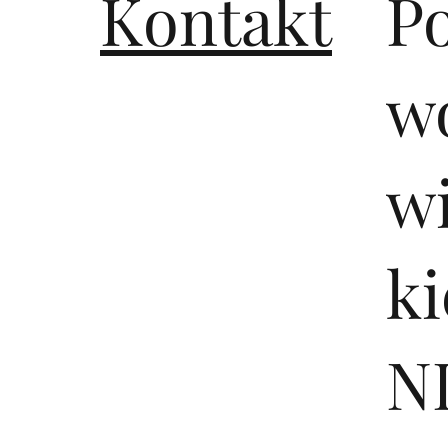
Kontakt
P
wo
w
ki
NI