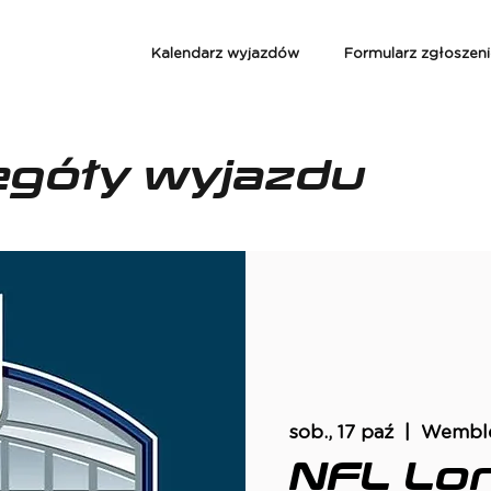
Kalendarz wyjazdów
Formularz zgłoszen
egóły wyjazdu
sob., 17 paź
  |  
Wemble
NFL Lo