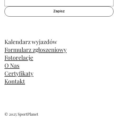
- ubezpieczenie i składka na Turystyczny Fundusz
Gwarancyjny,
Zapisz
- opiekę i udział w wyprawie koordynatora Sport Planet -
już od lotniska w Poznaniu,
- transfery lotniskowe
Cena: 3990 zł/osoba
Kalendarz wyjazdów
Zainteresowanych zapraszamy do kontaktu na PM.
Formularz zgłoszeniowy
Fotorelacje
Działamy oficjalnie pod marką biura podróży wpisanego do
Rejestru Organizatorów i Pośredników Turystycznych oraz
O Nas
posiadamy gwarancję ubezpieczeniową na rzecz klientów.
Certyfikaty
Kontakt
© 2025 SportPlanet