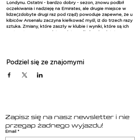
Londynu. Ostatni - bardzo dobry - sezon, znowu podbił
oczekiwania i nadzieję na Emirates, ale drugie miejsce w
lidze(zdobyte drugi raz pod rząd) powoduje zapewne, że u
kibiców Arsenalu zaczyna kiełkować myśl, iż do trzech razy
sztuka. Zmiany, które zaszły w klubie i wyniki, które są ich
następstwem, pozwalają realnie myśleć o absolutnie
najwyższych celach. Tym razem wybieramy się na mecz
Kanonierów z zawsze groźną ekipą Brighton. Dodatkowo
na ten mecz miejsca na stadionie mamy na Cannon Club
Level, które gwarantują m.in. premium fotele, program
Podziel się ze znajomymi
meczowy, poczęstunek przedmeczowy, darmowe napoje i
przekąski, zwiedzanie stadionu oraz muzeum. Zapraszamy!
PREMIER LEAGUE
Mecz: Arsenal - Brighton
Data: 31.08 - 2.09.2024(mecz - 1.09 - data będzie jeszcze
potwierdzona)
Zapisz się na nasz newsletter i nie 
Pakiet zawiera:
przegap żadnego wyjazdu!
- przelot Poznań - Londyn - Poznań,
- bilet na mecz,
Email
*
- 2 x nocleg w Londynie w hotelu 3* (pokoje 2-osobowe),