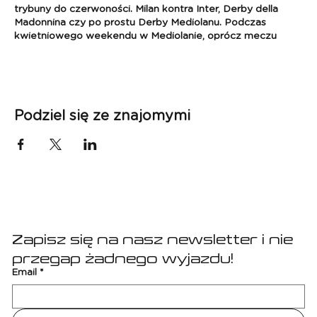
trybuny do czerwoności. Milan kontra Inter, Derby della
Madonnina czy po prostu Derby Mediolanu. Podczas
kwietniowego weekendu w Mediolanie, oprócz meczu
czeka nas - jak zwykle - intensywna eksploracja miasta,
tour po San Siro i masa innych atrakcji. Zapraszamy!
SERIE A
Mecz: Milan - Inter
Podziel się ze znajomymi
Data: 20.04 - 22.04.2024(mecz - 21.04 - data meczu
będzie jeszcze potwierdzona)
Pakiet zawiera:
- przelot Kraków - Bergamo - Kraków,
- bilet na mecz,
- 2 x nocleg w Mediolanie w hotelu 4*(pokoje 2-osobowe),
Zapisz się na nasz newsletter i nie 
- ubezpieczenie i składka na Turystyczny Fundusz
Gwarancyjny,
przegap żadnego wyjazdu!
- opiekę i udział w wyprawie koordynatora Sport Planet -
Email
*
już od lotniska w Krakowie,
- transfery lotniskowe