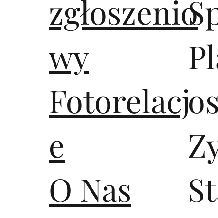
zgłoszenio
S
wy
Pl
Fotorelacj
os
e
Z
O Nas
S