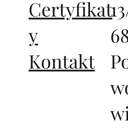
Certyfikat
13
y
6
Kontakt
P
wo
w