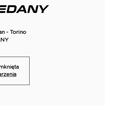
EDANY
n - Torino
ANY
amknięta
arzenia