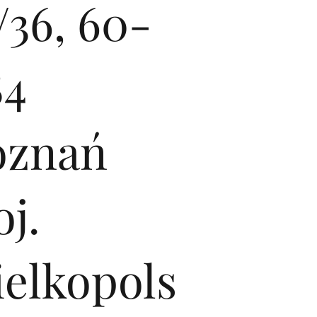
/36, 60-
84
oznań
j.
ielkopols