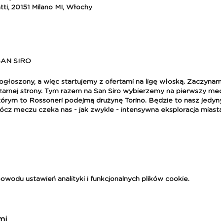
tti, 20151 Milano MI, Włochy
AN SIRO
 ogłoszony, a więc startujemy z ofertami na ligę włoską. Zaczynamy
zarnej strony. Tym razem na San Siro wybierzemy na pierwszy m
tórym to Rossoneri podejmą drużynę Torino. Będzie to nasz jedy
cz meczu czeka nas - jak zwykle - intensywna eksploracja miasta,
cz - 18.08 - data meczu będzie jeszcze potwierdzona)
odu ustawień analityki i funkcjonalnych plików cookie.
- Kraków,
mi