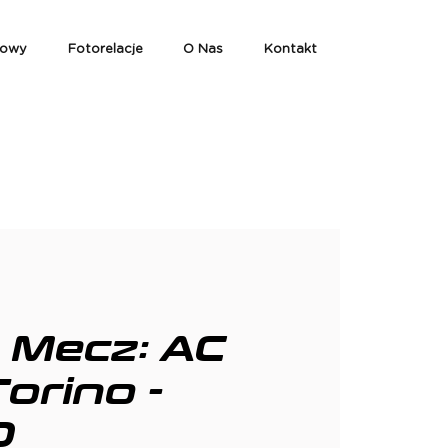
iowy
Fotorelacje
O Nas
Kontakt
 Mecz: AC
Torino -
D