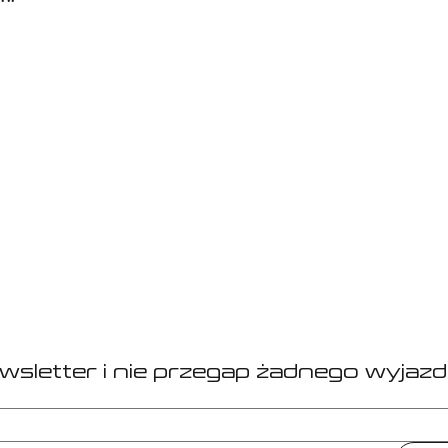
 hotelu 4*(pokoje 2-osobowe),
a Turystyczny Fundusz Gwarancyjny,
 koordynatora Sport Planet - już od lotniska w Krakowie,
 do kontaktu na lub link poniżej.
ką biura podróży wpisanego do Rejestru Organizatorów i Pośredn
eczeniową na rzecz klientów.
ewsletter i nie przegap żadnego wyjazd