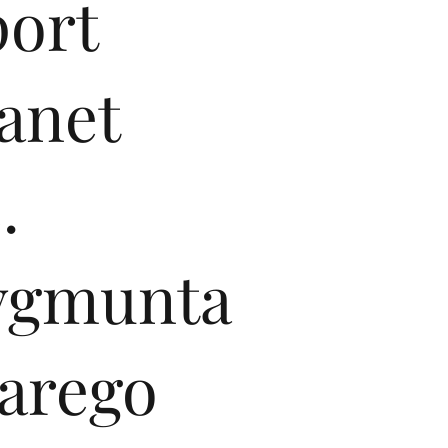
port
anet
.
ygmunta
tarego