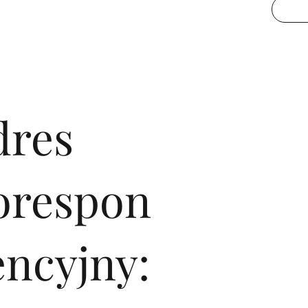
dres
orespon
encyjny: