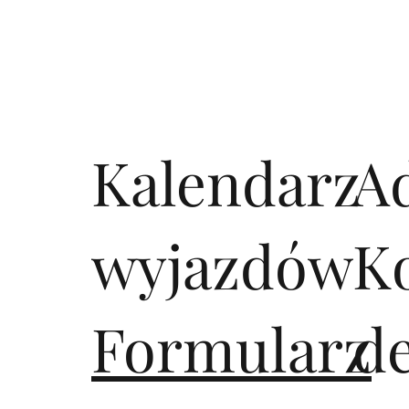
Kalendarz
A
wyjazdów
K
Formularz
d