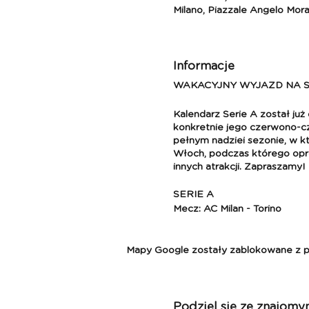
Milano, Piazzale Angelo Mora
Informacje
WAKACYJNY WYJAZD NA S
Kalendarz Serie A został już
konkretnie jego czerwono-c
pełnym nadziei sezonie, w k
Włoch, podczas którego opró
innych atrakcji. Zapraszamy!
SERIE A
Mecz: AC Milan - Torino
Data: 17.08 - 19.08.2024(me
Mapy Google zostały zablokowane z pow
Pakiet zawiera:
- przelot Kraków - Bergamo 
Podziel się ze znajomy