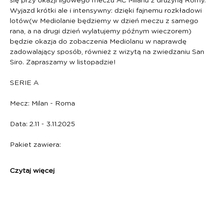
się przy okazji ligowego meczu AC Milanu z drużyną Romy. 
Wyjazd krótki ale i intensywny: dzięki fajnemu rozkładowi 
lotów(w Mediolanie będziemy w dzień meczu z samego 
rana, a na drugi dzień wylatujemy późnym wieczorem) 
będzie okazja do zobaczenia Mediolanu w naprawdę 
zadowalający sposób, również z wizytą na zwiedzaniu San 
Siro. Zapraszamy w listopadzie!
SERIE A 
Mecz: Milan - Roma
Data: 2.11 - 3.11.2025
Pakiet zawiera:
Czytaj więcej