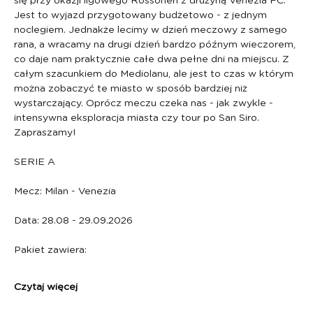
się przy okazji ligowego Rossoneri z drużyną Venezia FC. 
Jest to wyjazd przygotowany budżetowo - z jednym 
noclegiem. Jednakże lecimy w dzień meczowy z samego 
rana, a wracamy na drugi dzień bardzo późnym wieczorem, 
co daje nam praktycznie całe dwa pełne dni na miejscu. Z 
całym szacunkiem do Mediolanu, ale jest to czas w którym 
można zobaczyć te miasto w sposób bardziej niż 
wystarczający. Oprócz meczu czeka nas - jak zwykle - 
intensywna eksploracja miasta czy tour po San Siro. 
Zapraszamy!
SERIE A 
Mecz: Milan - Venezia
Data: 28.08 - 29.09.2026
Pakiet zawiera:
Czytaj więcej