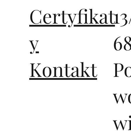
Certyfikat
13
y
6
Kontakt
P
wo
w