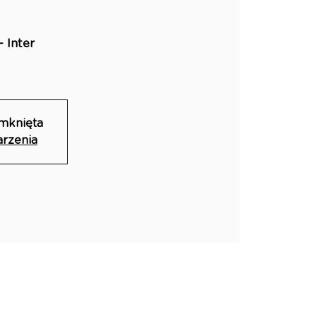
 Inter
amknięta
arzenia