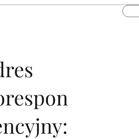
dres
orespon
encyjny: