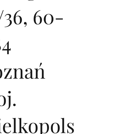
/36, 60-
84
oznań
j.
ielkopols