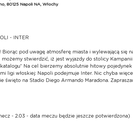
ino, 80125 Napoli NA, Włochy
LI - INTER
Biorąc pod uwagę atmosferę miasta i wylewającą się n
o możemy stwierdzić, iż jest wyjazdy do stolicy Kampani
 katalogu” Na cel bierzemy absolutnie hitowy pojedynek
 ligi włoskiej: Napoli podejmuje Inter. Nic chyba więc
kie święto na Stadio Diego Armando Maradona. Zaprasz
(mecz - 2.03 - data meczu będzie jeszcze potwierdzona)