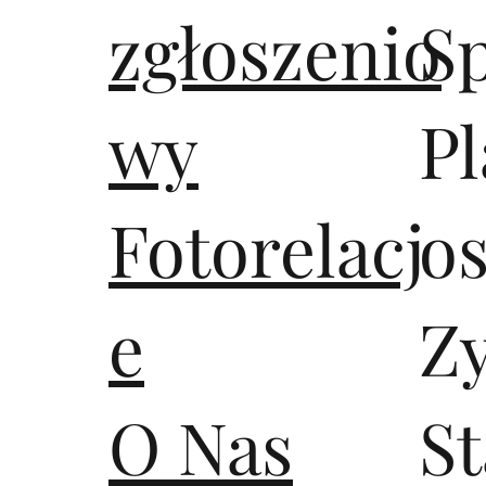
zgłoszenio
S
wy
Pl
Fotorelacj
os
e
Z
O Nas
S