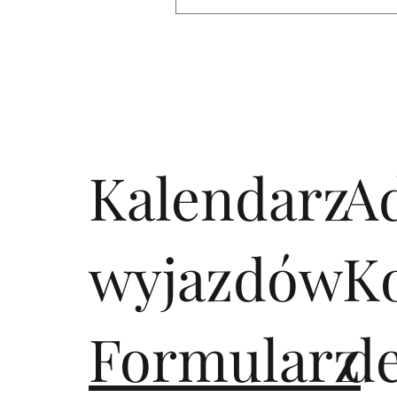
Kalendarz
A
wyjazdów
K
Formularz
d