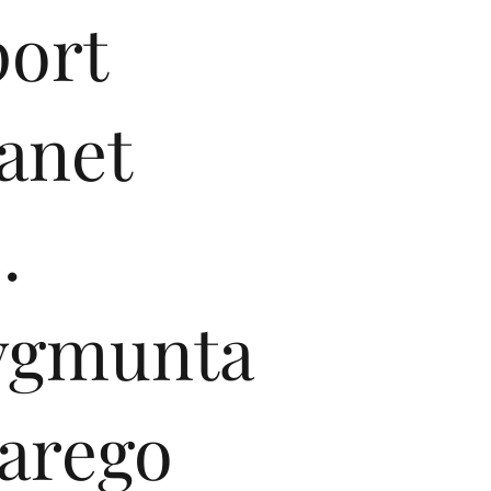
port
anet
.
ygmunta
tarego