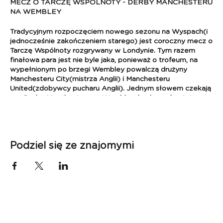
MECZ O TARCZĘ WSPÓLNOTY - DERBY MANCHESTERU
NA WEMBLEY
Tradycyjnym rozpoczęciem nowego sezonu na Wyspach(i
jednocześnie zakończeniem starego) jest coroczny mecz o
Tarczę Wspólnoty rozgrywany w Londynie. Tym razem
finałowa para jest nie byle jaka, ponieważ o trofeum, na
wypełnionym po brzegi Wembley powalczą drużyny
Manchesteru City(mistrza Anglii) i Manchesteru
United(zdobywcy pucharu Anglii). Jednym słowem czekają
nas Derby Manchesteru na Wembley; będące również
swoistym rewanżem za niedawny finał Pucharu Anglii. Do
Londynu zapraszamy na początku sierpnia!
TARCZA WSPÓLNOTY
Podziel się ze znajomymi
Mecz: Manchester City - Manchester United
Data: 9.08 - 11.08.2024(mecz - 10.08)
Pakiet zawiera:
- przelot Poznań - Londyn - Poznań,
- bilet na mecz,
- dwa noclegi w Londynie w hotelu 3*(pokoje 2-osobowe),
- ubezpieczenie i składka na Turystyczny Fundusz