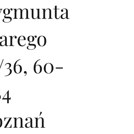
ygmunta
tarego
/36, 60-
84
oznań