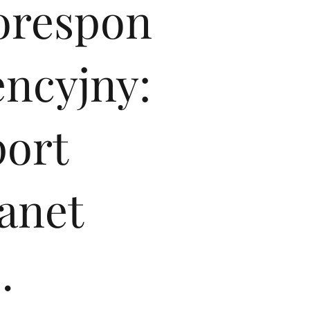
orespon
encyjny:
port
anet
.