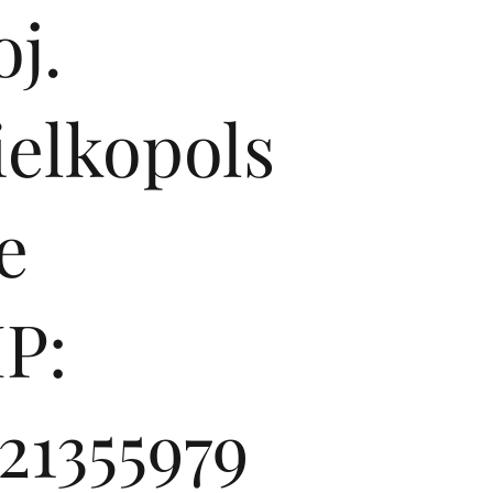
j.
ielkopols
e
P:
21355979