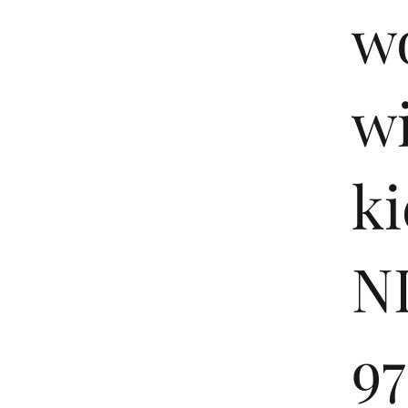
wo
w
ki
NI
97