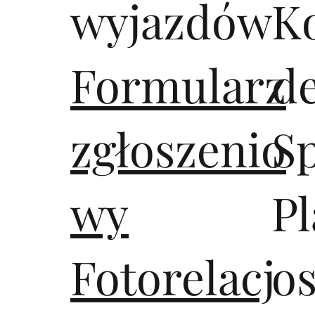
wyjazdów
K
Formularz
d
zgłoszenio
S
wy
Pl
Fotorelacj
os