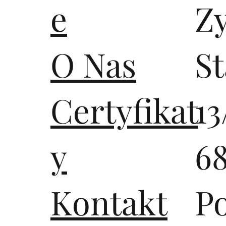
e
Z
O Nas
S
Certyfikat
13
y
6
Kontakt
P