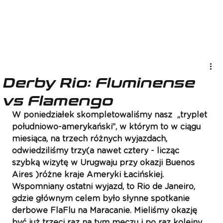
Derby Rio: Fluminense
vs Flamengo
W poniedziałek skompletowaliśmy nasz  „tryplet 
południowo-amerykański”, w którym to w ciągu 
miesiąca, na trzech różnych wyjazdach, 
odwiedziliśmy trzy(a nawet cztery - licząc 
szybką wizytę w Urugwaju przy okazji Buenos 
Aires )różne kraje Ameryki Łacińskiej. 
Wspomniany ostatni wyjazd, to Rio de Janeiro, 
gdzie głównym celem było słynne spotkanie 
derbowe FlaFlu na Maracanie. Mieliśmy okazję 
być już trzeci raz na tym meczu i po raz kolejny 