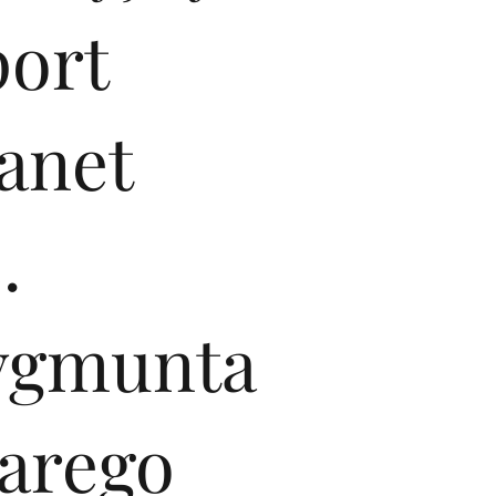
port
anet
.
ygmunta
tarego