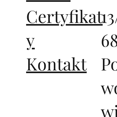
Certyfikat
13
y
6
Kontakt
P
wo
w