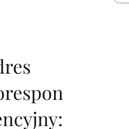
dres
orespon
encyjny: