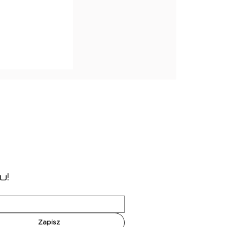
tisport
u!
Zapisz