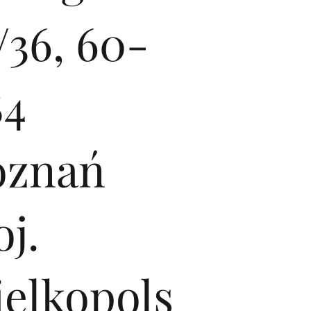
/36, 60-
84
oznań
j.
ielkopols