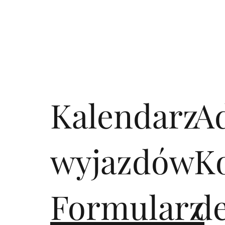
Kalendarz
A
wyjazdów
K
Formularz
d