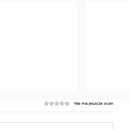
Oceniono na 0 z 5 gwiazdek.
Nie ma jeszcze ocen