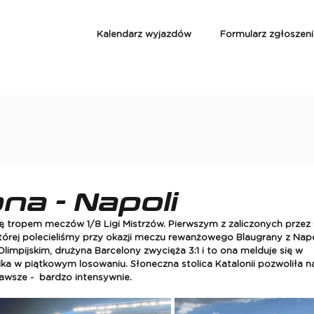
Kalendarz wyjazdów
Formularz zgłoszen
na - Napoli
 tropem meczów 1/8 Ligi Mistrzów. Pierwszym z zaliczonych przez 
órej polecieliśmy przy okazji meczu rewanżowego Blaugrany z Napol
mpijskim, drużyna Barcelony zwycięża 3:1 i to ona melduje się w 
nika w piątkowym losowaniu. Słoneczna stolica Katalonii pozwoliła 
zawsze -  bardzo intensywnie.