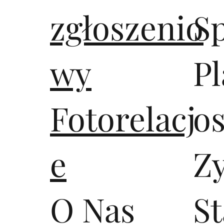
zgłoszenio
S
wy
Pl
Fotorelacj
os
e
Z
O Nas
S