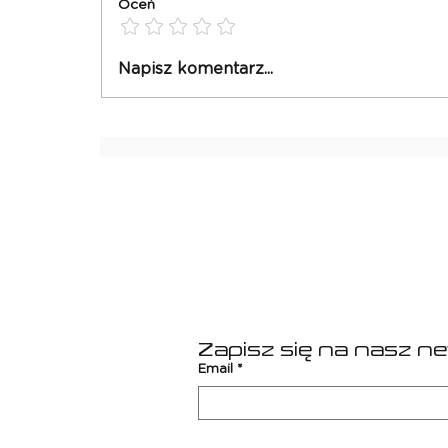
Oceń
F1 GP Hiszpanii
Napisz komentarz...
2026
Zapisz się na nasz n
Email
*