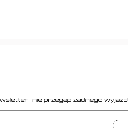
Miami Mul
El Classico: FC
Barcelona - Real
Madryt
ewsletter i nie przegap żadnego wyjazd