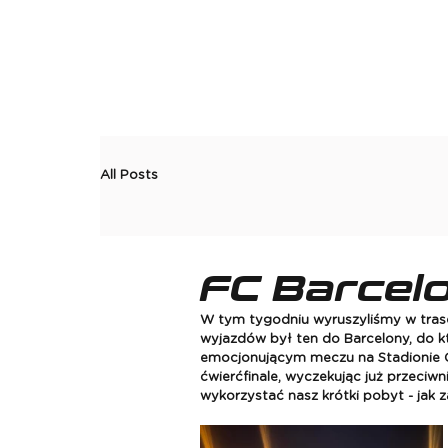
All Posts
FC Barcelo
W tym tygodniu wyruszyliśmy w trasę
wyjazdów był ten do Barcelony, do kt
emocjonującym meczu na Stadionie Oli
ćwierćfinale, wyczekując już przeciw
wykorzystać nasz krótki pobyt - jak 