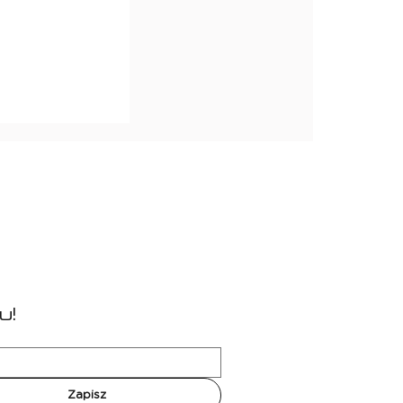
tisport
u!
Zapisz