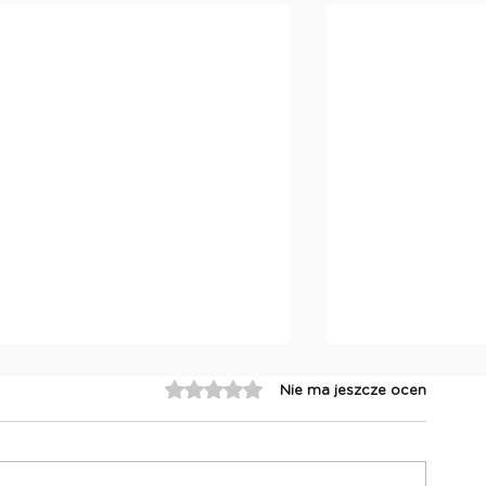
Oceniono na 0 z 5 gwiazdek.
Nie ma jeszcze ocen