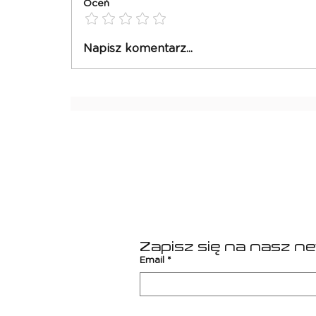
Oceń
F1 GP Hiszpanii
Napisz komentarz...
2026
Zapisz się na nasz n
Email
*