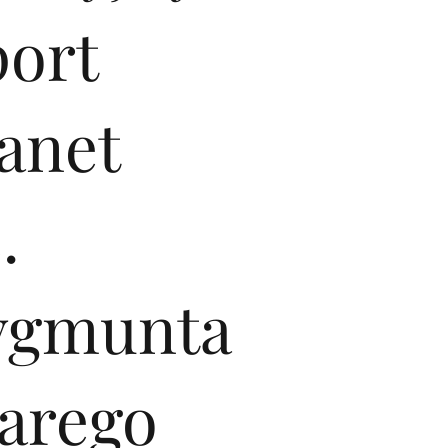
port
anet
.
ygmunta
tarego