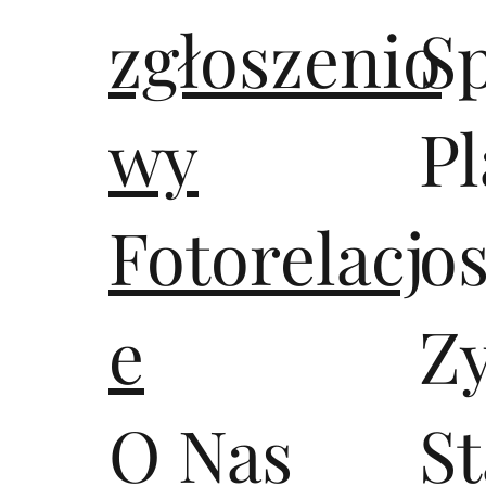
zgłoszenio
S
wy
Pl
Fotorelacj
os
e
Z
O Nas
S