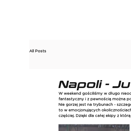
All Posts
Napoli - J
W weekend gościliśmy w długo nieodw
fantastyczny i z pewnością można pow
Nie gorzej jest na trybunach - szczeg
to w emocjonujących okolicznościac
częściej. Dzięki dla całej ekipy z kt