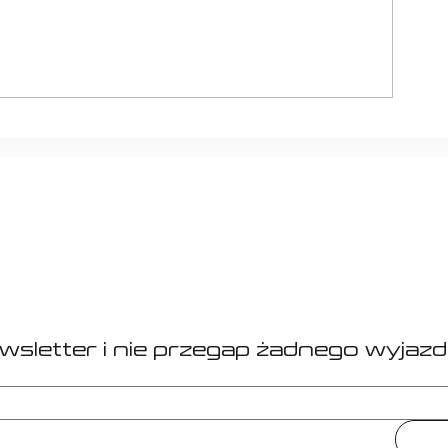
Miami Mul
El Classico: FC
Barcelona - Real
Madryt
ewsletter i nie przegap żadnego wyjazd