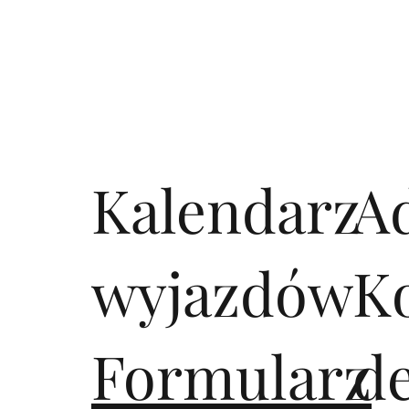
Kalendarz
A
wyjazdów
K
Formularz
d