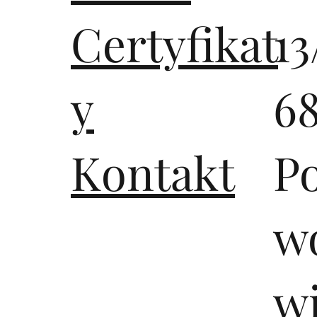
Certyfikat
13
y
6
Kontakt
P
wo
w