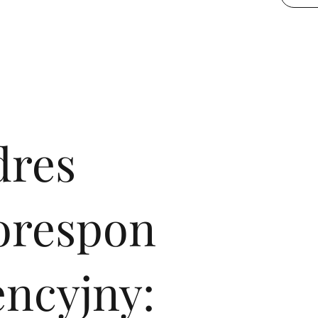
dres
orespon
encyjny: