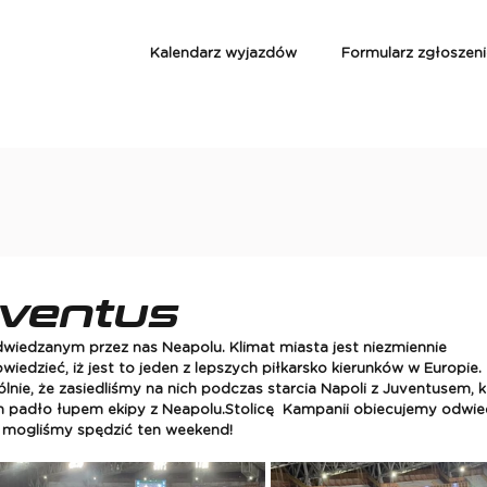
Kalendarz wyjazdów
Formularz zgłoszen
uventus
iedzanym przez nas Neapolu. Klimat miasta jest niezmiennie 
iedzieć, iż jest to jeden z lepszych piłkarsko kierunków w Europie.
ólnie, że zasiedliśmy na nich podczas starcia Napoli z Juventusem, k
h padło łupem ekipy z Neapolu.Stolicę  Kampanii obiecujemy odwie
órą mogliśmy spędzić ten weekend!